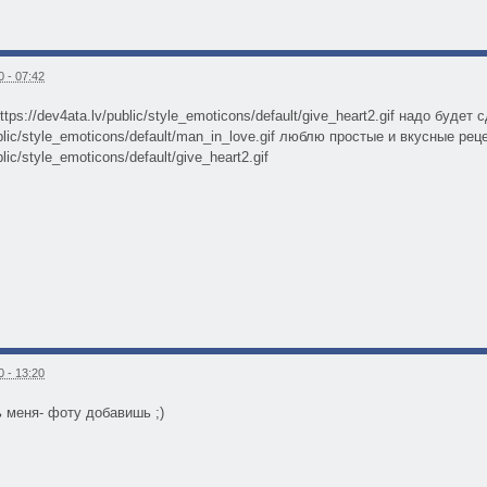
 - 07:42
tps://dev4ata.lv/public/style_emoticons/default/give_heart2.gif надо будет 
ublic/style_emoticons/default/man_in_love.gif люблю простые и вкусные рец
blic/style_emoticons/default/give_heart2.gif
 - 13:20
ь меня- фоту добавишь ;)