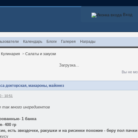
Вход
ьзователи
Календарь
Блоги
Галерея
Награды
>
Кулинария
>
Салаты и закуски
Загрузка...
Вы не мо
са докторская, макароны, майонез
 - 10:51
е так много ингредиентов
рованные- 1 банка
- 400 гр
е, есть звездочки, ракушки и на рисинки похожие - беру пол пачки
вкусу