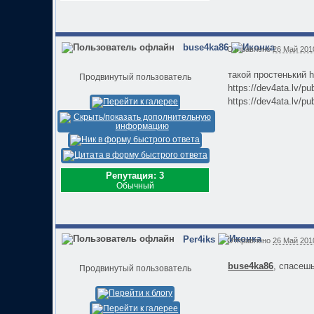
buse4ka86
Отправлено
26 Май 2010
такой простенький ht
Продвинутый пользователь
https://dev4ata.lv/p
https://dev4ata.lv/pu
Репутация: 3
Обычный
Per4iks
Отправлено
26 Май 2010
buse4ka86
, спасеш
Продвинутый пользователь