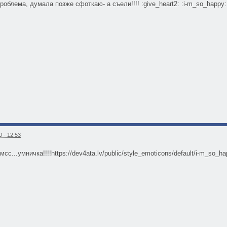
 проблема, думала позже сфоткаю- а съели!!!! :give_heart2: :i-m_so_happy
 - 12:53
сс...умничка!!!!https://dev4ata.lv/public/style_emoticons/default/i-m_so_ha