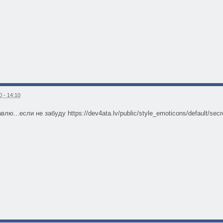
 - 14:10
лю...если не забуду https://dev4ata.lv/public/style_emoticons/default/secre