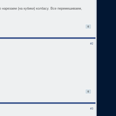
 нарезаем (на кубики) колбасу. Все перемешиваем,
0
#2
0
#3