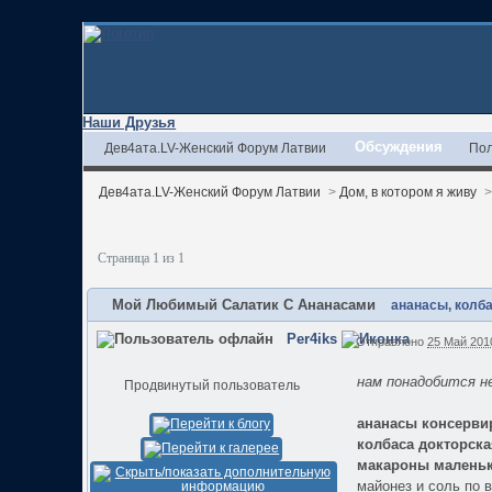
Наши Друзья
Обсуждения
Дев4ата.LV-Женский Форум Латвии
Пол
Дев4ата.LV-Женский Форум Латвии
>
Дом, в котором я живу
Страница 1 из 1
Мой Любимый Салатик С Ананасами
ананасы, колба
Per4iks
Отправлено
25 Май 2010
нам понадобится н
Продвинутый пользователь
ананасы консерви
колбаса докторская
макароны маленьки
майонез и соль по 