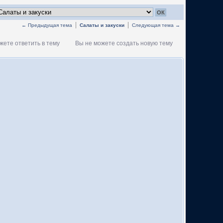
← Предыдущая тема
Салаты и закуски
Следующая тема →
жете ответить в тему
Вы не можете создать новую тему