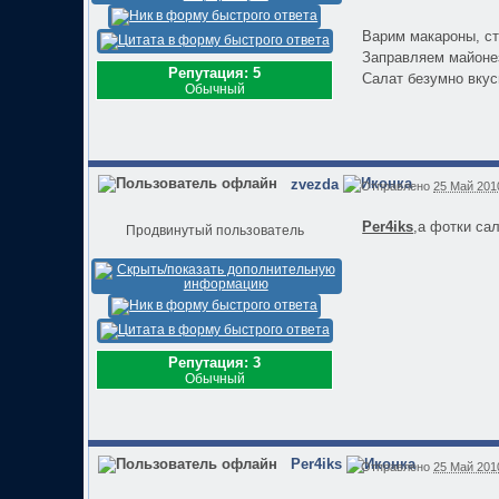
Варим макароны, ст
Заправляем майоне
Репутация: 5
Салат безумно вкус
Обычный
zvezda
Отправлено
25 Май 2010
Per4iks
,а фотки сала
Продвинутый пользователь
Репутация: 3
Обычный
Per4iks
Отправлено
25 Май 2010