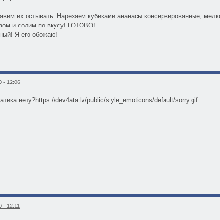
авим их остывать. Нарезаем кубиками ананасы консервированные, мелко
зом и солим по вкусу! ГОТОВО!
ный! Я его обожаю!
 - 12:06
тика нету?https://dev4ata.lv/public/style_emoticons/default/sorry.gif
 - 12:11