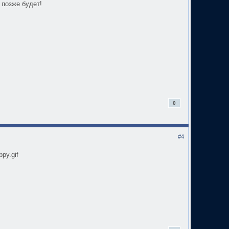
: позже будет!
0
#4
ppy.gif