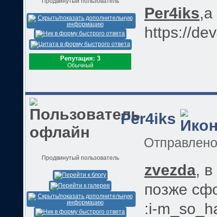
Продвинутый пользователь
Per4iks
,а
https://de
Репутация: 3
Обычный
Per4iks
Отправлен
Продвинутый пользователь
zvezda
, 
позже сфот
:i-m_so_h