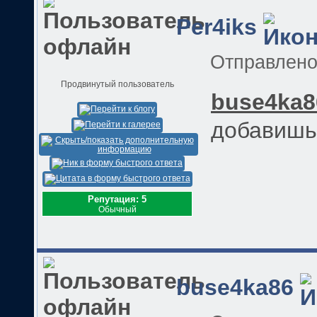
Per4iks
Отправлен
Продвинутый пользователь
buse4ka8
добавишь 
Репутация: 5
Обычный
buse4ka86