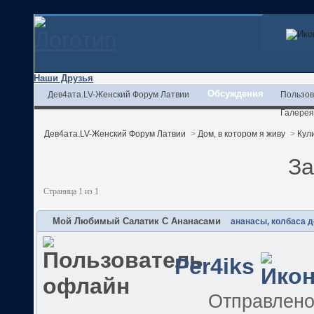
Наши Друзья
Обсуждения
Дев4ата.LV-Женский Форум Латвии
Пользов
Галерея
Дев4ата.LV-Женский Форум Латвии
>
Дом, в котором я живу
>
Кул
За
Страница 1 из 1
Мой Любимый Салатик С Ананасами
ананасы, колбаса д
Per4iks
Отправлен