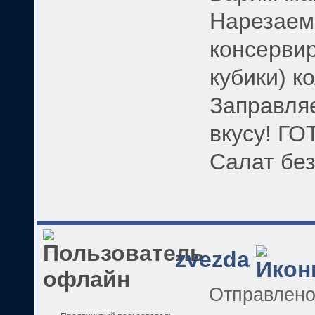
Нарезаем
консерви
кубики) к
Заправля
вкусу! Г
Салат без
zvezda
Отправлен