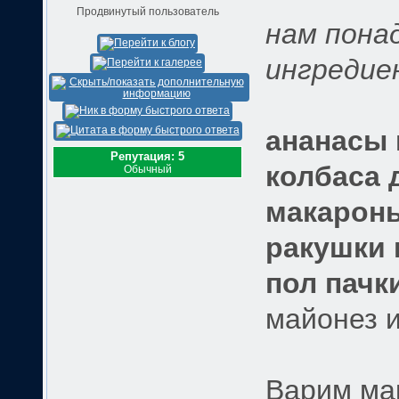
Продвинутый пользователь
нам пона
ингредие
ананасы 
Репутация: 5
колбаса 
Обычный
макароны
ракушки 
пол пачк
майонез и
Варим мак