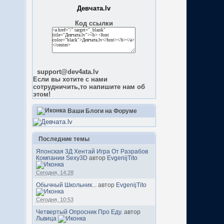
Девчата.lv
Код ссылки
support@dev4ata.lv
Если вы хотите с нами
сотрудничить,то напишите нам об
этом!
Ваши Блоги на Форуме
Последние темы
Японская 3Д Хентай Игра От Разрабов
Компании Sexy3D
автор
EvgenijTito
Сегодня, 14:28
Обычный Школьник...
автор
EvgenijTito
Сегодня, 10:53
Четвертый Опросник Про Еду.
автор
Львица