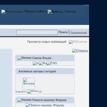
Регистрация
Вход
Регистрация
Помощь
Помощь
Расширенный
Просмотр новых публикаций
Смена Языка
Активные авторы сегодня
EvgenijTito
(2)
Помоги нашему Форуму