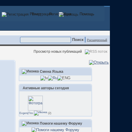
Регистрация
Вход
Регистрация
Помощь
Помощь
Расширенный
Просмотр новых публикаций
Смена Языка
Активные авторы сегодня
EvgenijTito
(2)
Помоги нашему Форуму