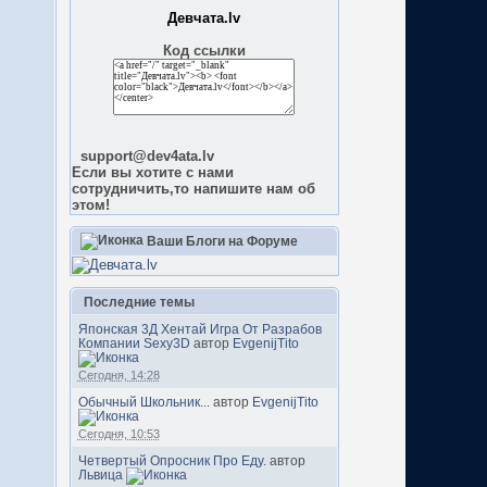
Девчата.lv
Код ссылки
support@dev4ata.lv
Если вы хотите с нами
сотрудничить,то напишите нам об
этом!
Ваши Блоги на Форуме
Последние темы
Японская 3Д Хентай Игра От Разрабов
Компании Sexy3D
автор
EvgenijTito
Сегодня, 14:28
Обычный Школьник...
автор
EvgenijTito
Сегодня, 10:53
Четвертый Опросник Про Еду.
автор
Львица