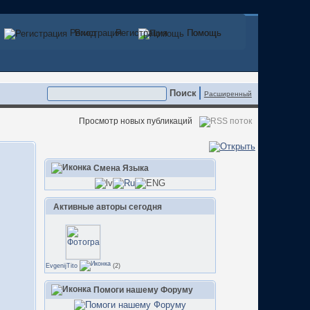
Регистрация
Вход
Регистрация
Помощь
Помощь
Расширенный
Просмотр новых публикаций
Смена Языка
Активные авторы сегодня
EvgenijTito
(2)
Помоги нашему Форуму