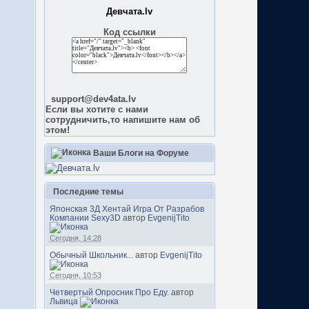
Девчата.lv
Код ссылки
support@dev4ata.lv
Если вы хотите с нами
сотрудничить,то напишите нам об
этом!
Ваши Блоги на Форуме
Последние темы
Японская 3Д Хентай Игра От Разрабов
Компании Sexy3D
автор
EvgenijTito
Сегодня, 14:28
Обычный Школьник...
автор
EvgenijTito
Сегодня, 10:53
Четвертый Опросник Про Еду.
автор
Львица